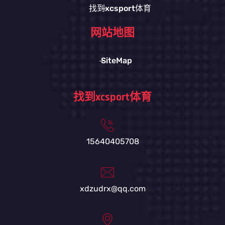
找到xcsport体育
网站地图
SiteMap
找到xcsport体育
15640405708
xdzudrx@qq.com