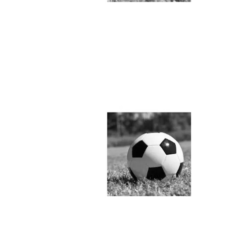
马奎尔vs塞尔比