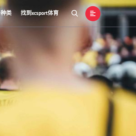
务种类
找到xcsport体育