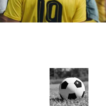
曼联与富勒姆精彩对
决录播回顾分析与精
彩瞬间分享