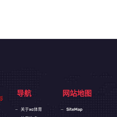
导航
网站地图
关于xc体育
SiteMap